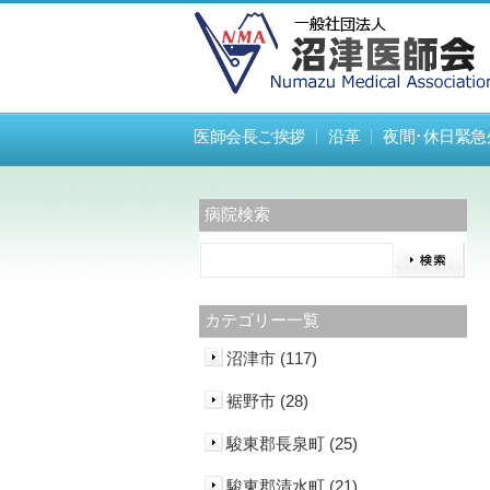
医師会長ご挨拶
沿革
夜間･休日緊急
病院検索
カテゴリー一覧
沼津市 (117)
裾野市 (28)
駿東郡長泉町 (25)
駿東郡清水町 (21)