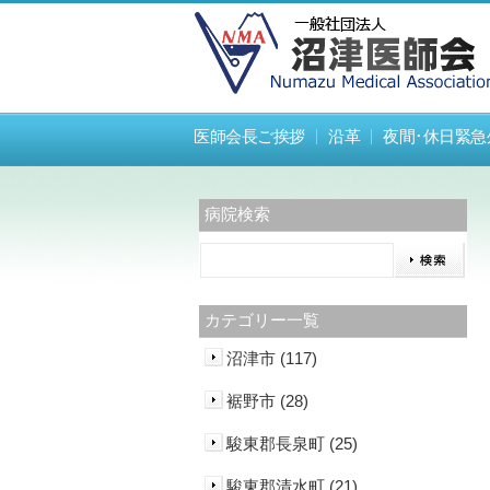
医師会長ご挨拶
沿革
夜間･休日緊急
病院検索
カテゴリー一覧
沼津市 (117)
裾野市 (28)
駿東郡長泉町 (25)
駿東郡清水町 (21)