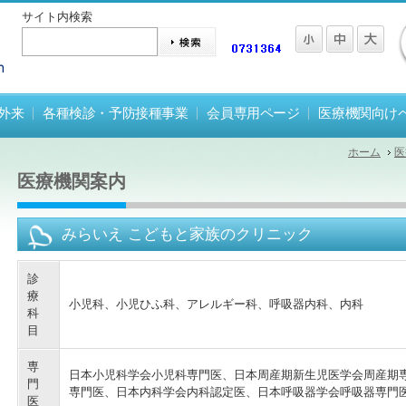
サイト内検索
外来
各種検診・予防接種事業
会員専用ページ
医療機関向け
ホーム
医
医療機関案内
みらいえ こどもと家族のクリニック
診
療
小児科、小児ひふ科、アレルギー科、呼吸器内科、内科
科
目
専
日本小児科学会小児科専門医、日本周産期新生児医学会周産期
門
専門医、日本内科学会内科認定医、日本呼吸器学会呼吸器専門
医