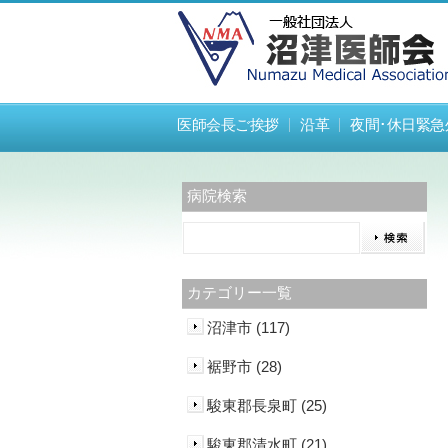
医師会長ご挨拶
沿革
夜間･休日緊急
病院検索
カテゴリー一覧
沼津市 (117)
裾野市 (28)
駿東郡長泉町 (25)
駿東郡清水町 (21)