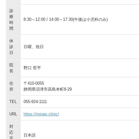
診
療
8:30～12:00 / 14:00～17:30(午後は小児科のみ)
時
間
休
診
日曜、祝日
日
院
野口 哲平
長
住
〒410-0055
所
静岡県沼津市高島本町8-29
TEL
055-924-1111
URL
https://miraie.clinic/
対
応
日本語
言