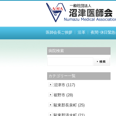
医師会長ご挨拶
沿革
夜間･休日緊急
病院検索
カテゴリー一覧
沼津市 (117)
裾野市 (28)
駿東郡長泉町 (25)
駿東郡清水町 (21)