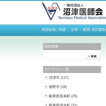
医師会長ご挨拶
沿革
夜間･休日緊急
病院検索
カテゴリー一覧
沼津市 (117)
裾野市 (28)
駿東郡長泉町 (25)
駿東郡清水町 (21)