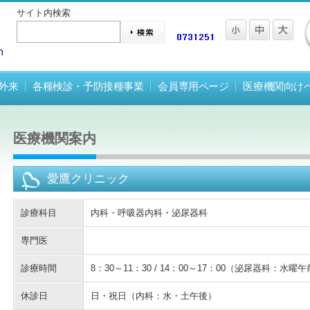
サイト内検索
外来
各種検診・予防接種事業
会員専用ページ
医療機関向け
医療機関案内
愛鷹クリニック
診療科目
内科・呼吸器内科・泌尿器科
専門医
診療時間
8：30～11：30 / 14：00～17：00（泌尿器科：水
休診日
日・祝日（内科：水・土午後）