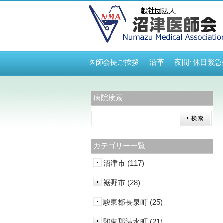
医師会長ご挨拶
沿革
夜間･休日緊急
病院検索
カテゴリー一覧
沼津市 (117)
裾野市 (28)
駿東郡長泉町 (25)
駿東郡清水町 (21)