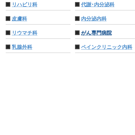
リハビリ科
代謝･内分泌科
皮膚科
内分泌内科
リウマチ科
がん専門病院
乳腺外科
ペインクリニック内科