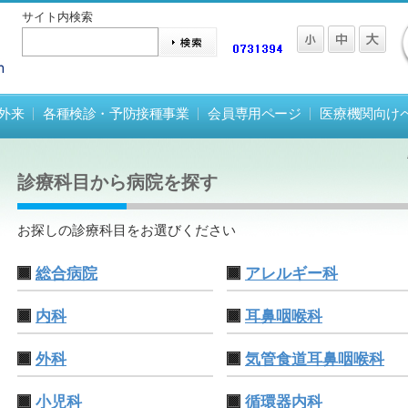
サイト内検索
外来
各種検診・予防接種事業
会員専用ページ
医療機関向け
診療科目から病院を探す
お探しの診療科目をお選びください
総合病院
アレルギー科
内科
耳鼻咽喉科
外科
気管食道耳鼻咽喉科
小児科
循環器内科