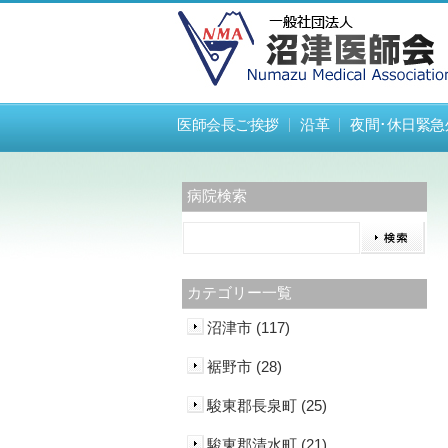
医師会長ご挨拶
沿革
夜間･休日緊急
病院検索
カテゴリー一覧
沼津市 (117)
裾野市 (28)
駿東郡長泉町 (25)
駿東郡清水町 (21)